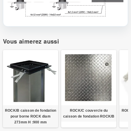
Vous aimerez aussi
ROCK/B caisson de fondation
ROCK/C couvercle du
ROCK
pour borne ROCK diam
caisson de fondation ROCK/B
273mm H :900 mm