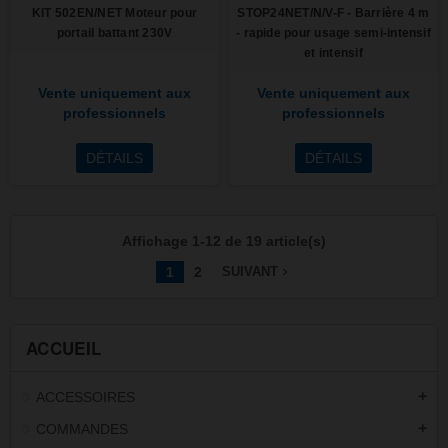
KIT 502EN/NET Moteur pour
STOP24NET/N/V-F - Barrière 4 m
portail battant 230V
- rapide pour usage semi-intensif
et intensif
Vente uniquement aux
Vente uniquement aux
professionnels
professionnels
DÉTAILS
DÉTAILS
Affichage 1-12 de 19 article(s)
1
2
navigate_next
SUIVANT
ACCUEIL
ACCESSOIRES
add
COMMANDES
add