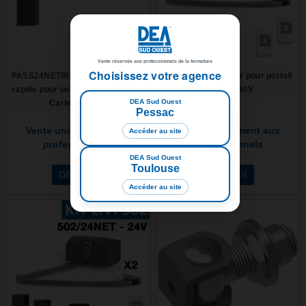
Vente réservée aux professionnels de la fermeture
Choisissez votre agence
PASS24NET/N/VR - Barrière 4m -
KIT 502/NET Moteur pour portail
rapide pour usage semi-intensif -
battant 230V
DEA Sud Ouest
Carte NET24N
Pessac
Vente uniquement aux
Vente uniquement aux
Accéder au site
professionnels
professionnels
DEA Sud Ouest
Toulouse
DÉTAILS
DÉTAILS
Accéder au site