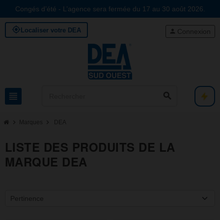
Congés d’été - L’agence sera fermée du 17 au 30 août 2026.
my_location
Localiser votre DEA
person
Connexion
view_headline
search
chevron_right
chevron_right
Marques
DEA
LISTE DES PRODUITS DE LA
MARQUE DEA
Pertinence