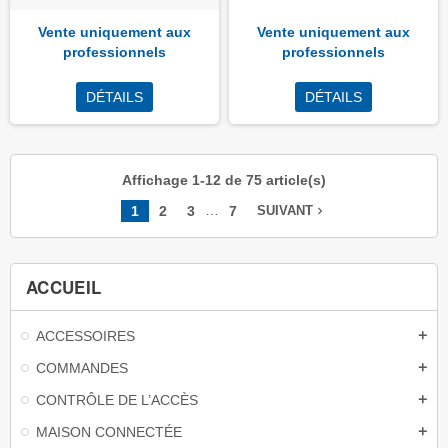
Vente uniquement aux
Vente uniquement aux
professionnels
professionnels
DÉTAILS
DÉTAILS
Affichage 1-12 de 75 article(s)
…
1
2
3
7
navigate_next
SUIVANT
ACCUEIL
ACCESSOIRES
add
COMMANDES
add
CONTRÔLE DE L’ACCÈS
add
MAISON CONNECTÉE
add