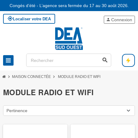
Congés d’été - L’agence sera fermée du 17 au 30 août 2026.
my_location
Localiser votre DEA
person
Connexion
view_headline
search
chevron_right
chevron_right
MAISON CONNECTÉE
MODULE RADIO ET WIFI
MODULE RADIO ET WIFI
Pertinence