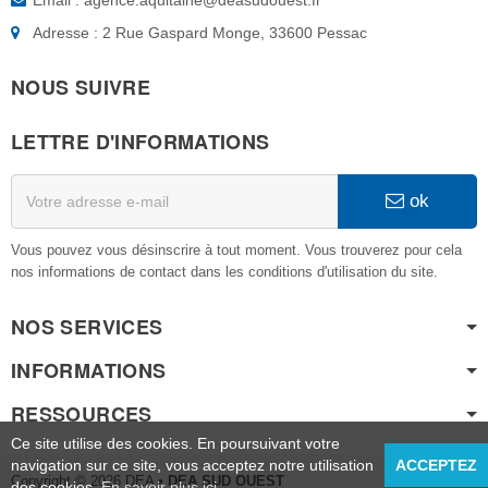
Email : agence.aquitaine@deasudouest.fr
Adresse : 2 Rue Gaspard Monge, 33600 Pessac
NOUS SUIVRE
LETTRE D'INFORMATIONS
ok
Vous pouvez vous désinscrire à tout moment. Vous trouverez pour cela
nos informations de contact dans les conditions d'utilisation du site.
NOS SERVICES
INFORMATIONS
RESSOURCES
Ce site utilise des cookies. En poursuivant votre
navigation sur ce site, vous acceptez notre utilisation
ACCEPTEZ
Copyright © 2026 DEA
• DEA SUD OUEST
des cookies.
En savoir plus ici
.