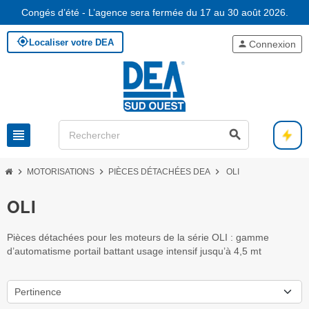
Congés d’été - L’agence sera fermée du 17 au 30 août 2026.
my_location
Localiser votre DEA
person
Connexion
view_headline
search
chevron_right
chevron_right
chevron_right
MOTORISATIONS
PIÈCES DÉTACHÉES DEA
OLI
OLI
Pièces détachées pour les moteurs de la série OLI : gamme
d’automatisme portail battant usage intensif jusqu’à 4,5 mt
Pertinence