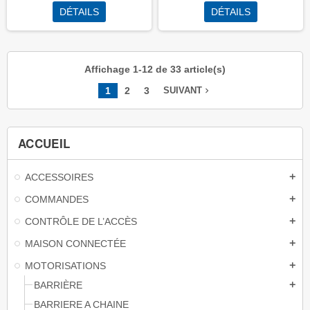
DÉTAILS
DÉTAILS
Affichage 1-12 de 33 article(s)
1
2
3
navigate_next
SUIVANT
ACCUEIL
ACCESSOIRES
add
COMMANDES
add
CONTRÔLE DE L’ACCÈS
add
MAISON CONNECTÉE
add
MOTORISATIONS
add
BARRIÈRE
add
BARRIERE A CHAINE