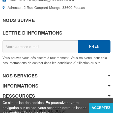
Email : agence.aquitaine@deasudouest.fr
Adresse : 2 Rue Gaspard Monge, 33600 Pessac
NOUS SUIVRE
LETTRE D'INFORMATIONS
ok
Vous pouvez vous désinscrire à tout moment. Vous trouverez pour cela
nos informations de contact dans les conditions d'utilisation du site.
NOS SERVICES
INFORMATIONS
RESSOURCES
Ce site utilise des cookies. En poursuivant votre
navigation sur ce site, vous acceptez notre utilisation
ACCEPTEZ
Copyright © 2026 DEA
• DEA SUD OUEST
des cookies.
En savoir plus ici
.