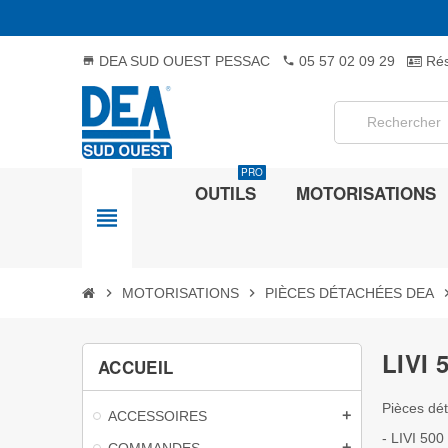
DEA SUD OUEST PESSAC
05 57 02 09 29
Rés
store
phone
PRO
OUTILS
MOTORISATIONS
view_headline
chevron_right
MOTORISATIONS
chevron_right
PIÈCES DÉTACHÉES DEA
chevron
LIVI 
ACCUEIL
Pièces dét
ACCESSOIRES
add
- LIVI 500
COMMANDES
add