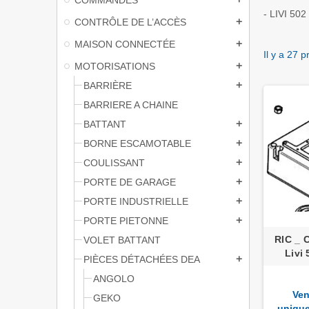
- LIVI 502
CONTRÔLE DE L’ACCÈS
add
MAISON CONNECTÉE
add
Il y a 27 p
MOTORISATIONS
add
BARRIÈRE
add
BARRIERE A CHAINE
BATTANT
add
BORNE ESCAMOTABLE
add
COULISSANT
add
PORTE DE GARAGE
add
PORTE INDUSTRIELLE
add
PORTE PIETONNE
add
RIC _ 
VOLET BATTANT
Livi 
PIÈCES DÉTACHÉES DEA
add
ANGOLO
Ven
GEKO
uniqu