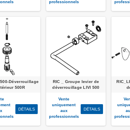
ionnels
professionnels
profess
500-Déverrouillage
RIC _ Groupe levier de
RIC_LI
ntérieur 500R
déverrouillage LIVI 500
d
te
Vente
Ve
ement
uniquement
uniqu
DÉTAILS
DÉTAILS
x
aux
a
ionnels
professionnels
profess