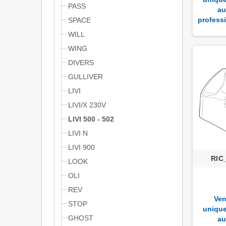
PASS
au
profess
SPACE
WILL
WING
DIVERS
GULLIVER
LIVI
LIVI/X 230V
LIVI 500 - 502
LIVI N
LIVI 900
RIC
LOOK
OLI
REV
Ven
STOP
uniqu
GHOST
au