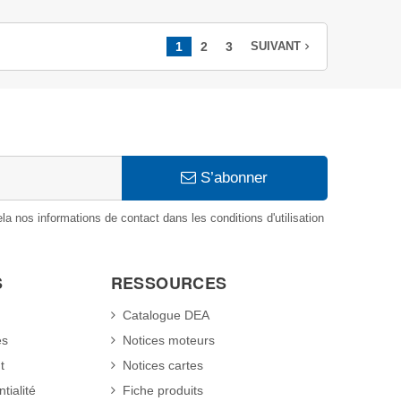
1
2
3
navigate_next
SUIVANT
S’abonner
 nos informations de contact dans les conditions d'utilisation
S
RESSOURCES
Catalogue DEA
es
Notices moteurs
t
Notices cartes
tialité
Fiche produits