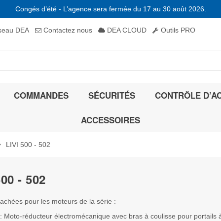
Congés d’été - L’agence sera fermée du 17 au 30 août 2026.
eau DEA
Contactez nous
DEA CLOUD
Outils PRO
COMMANDES
SÉCURITÉS
CONTRÔLE D’A
ACCESSOIRES
_right
LIVI 500 - 502
500 - 502
achées pour les moteurs de la série :
 : Moto-réducteur électromécanique avec bras à coulisse pour portails à