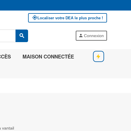
my_location
Localiser votre DEA le plus proche !
search
person
Connexion
CCÈS
MAISON CONNECTÉE
 vantail