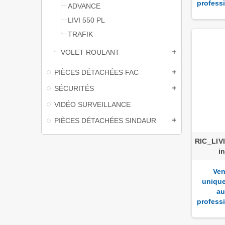
profess
ADVANCE
LIVI 550 PL
TRAFIK
VOLET ROULANT
add
PIÈCES DÉTACHÉES FAC
add
SÉCURITÉS
add
VIDÉO SURVEILLANCE
PIÈCES DÉTACHÉES SINDAUR
add
RIC_LIVI
i
Ven
uniqu
au
profess