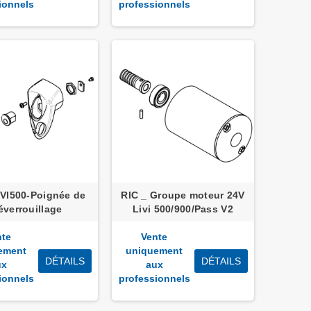
ionnels
professionnels
VI500-Poignée de
RIC _ Groupe moteur 24V
éverrouillage
Livi 500/900/Pass V2
nte
Vente
ement
uniquement
DÉTAILS
DÉTAILS
ux
aux
ionnels
professionnels