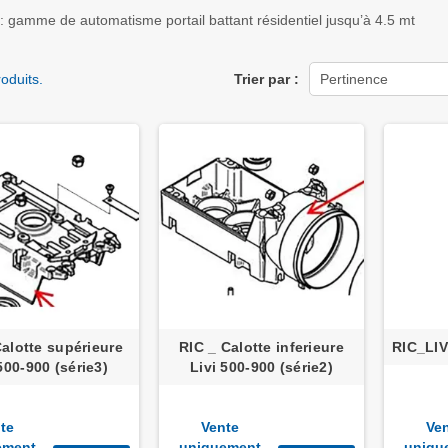
 : gamme de automatisme portail battant résidentiel jusqu’à 4.5 mt
roduits.
Trier par :
Pertinence
Calotte supérieure
RIC _ Calotte inferieure
RIC_LIV
500-900 (série3)
Livi 500-900 (série2)
te
Vente
Ve
ement
uniquement
uniqu