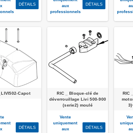
DÉTAILS
DÉTAILS
x
aux
a
ionnels
professionnels
profess
_LIVI502-Capot
RIC _ Bloque-clé de
RIC 
déverrouillage Livi 500-900
motor
(serie2) moulé
3)
te
Vente
Ve
ement
uniquement
uniqu
DÉTAILS
DÉTAILS
x
aux
a