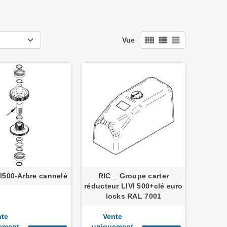
view_comfy
view_list
view_headline
Vue
I500-Arbre cannelé
RIC _ Groupe carter
réducteur LIVI 500+clé euro
locks RAL 7001
nte
Vente
ement
uniquement