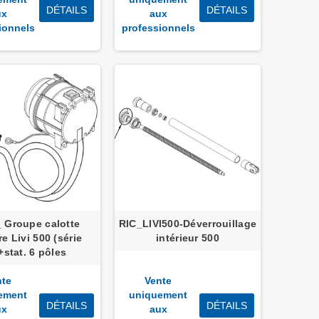
DÉTAILS
DÉTAILS
ux
aux
ionnels
professionnels
_ Groupe calotte
RIC_LIVI500-Déverrouillage
e Livi 500 (série
intérieur 500
+stat. 6 pôles
nte
Vente
ement
uniquement
DÉTAILS
DÉTAILS
ux
aux