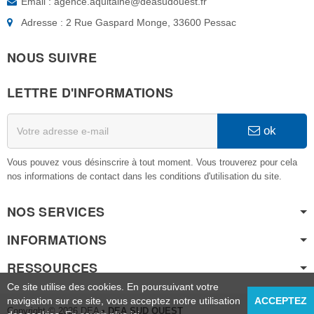
Email : agence.aquitaine@deasudouest.fr
Adresse : 2 Rue Gaspard Monge, 33600 Pessac
NOUS SUIVRE
LETTRE D'INFORMATIONS
ok
Vous pouvez vous désinscrire à tout moment. Vous trouverez pour cela
nos informations de contact dans les conditions d'utilisation du site.
NOS SERVICES
INFORMATIONS
RESSOURCES
Ce site utilise des cookies. En poursuivant votre
navigation sur ce site, vous acceptez notre utilisation
ACCEPTEZ
Copyright © 2026 DEA
• DEA SUD OUEST