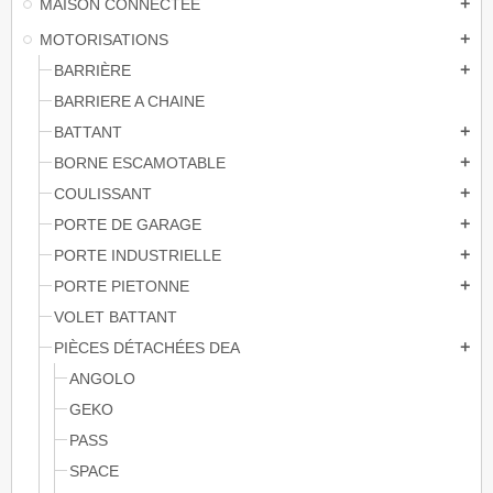
MAISON CONNECTÉE
add
MOTORISATIONS
add
BARRIÈRE
add
BARRIERE A CHAINE
BATTANT
add
BORNE ESCAMOTABLE
add
COULISSANT
add
PORTE DE GARAGE
add
PORTE INDUSTRIELLE
add
PORTE PIETONNE
add
VOLET BATTANT
PIÈCES DÉTACHÉES DEA
add
ANGOLO
GEKO
PASS
SPACE