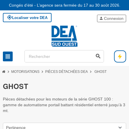
Congés d’été - L’agence sera fermée du 17 au 30 août 2026.
my_location
Localiser votre DEA
person
Connexion
view_headline
search
chevron_right
chevron_right
chevron_right
MOTORISATIONS
PIÈCES DÉTACHÉES DEA
GHOST
GHOST
Pièces détachées pour les moteurs de la série GHOST 100 :
gamme de automatisme portail battant résidentiel enterré jusqu’à 3
mt.
Pertinence