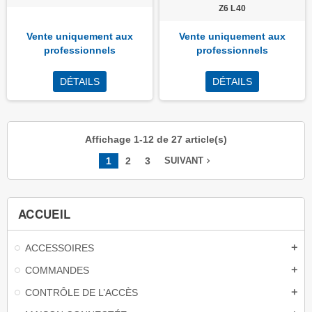
Z6 L40
Vente uniquement aux
Vente uniquement aux
professionnels
professionnels
DÉTAILS
DÉTAILS
Affichage 1-12 de 27 article(s)
1
2
3
navigate_next
SUIVANT
ACCUEIL
ACCESSOIRES
add
COMMANDES
add
CONTRÔLE DE L’ACCÈS
add