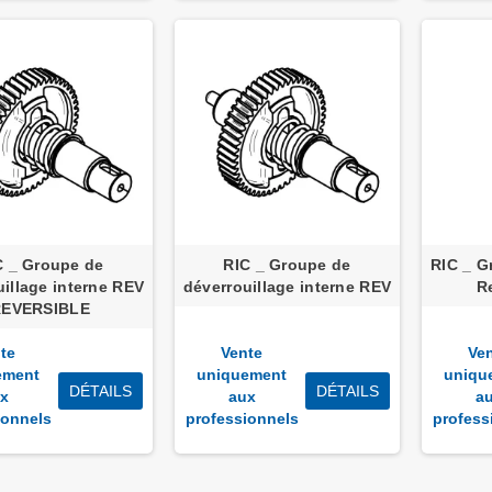
C _ Groupe de
RIC _ Groupe de
RIC _ G
uillage interne REV
déverrouillage interne REV
R
REVERSIBLE
te
Vente
Ve
ement
uniquement
uniqu
DÉTAILS
DÉTAILS
x
aux
a
ionnels
professionnels
profess