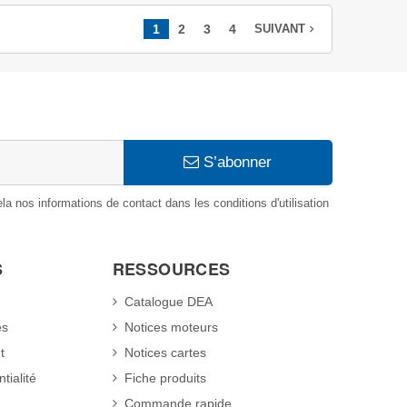
1
2
3
4
navigate_next
SUIVANT
S’abonner
 nos informations de contact dans les conditions d'utilisation
S
RESSOURCES
Catalogue DEA
es
Notices moteurs
t
Notices cartes
tialité
Fiche produits
Commande rapide