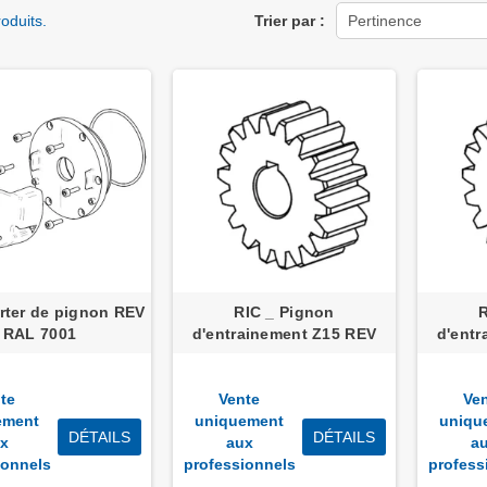
roduits.
Trier par :
Pertinence
rter de pignon REV
RIC _ Pignon
RAL 7001
d'entrainement Z15 REV
d'ent
te
Vente
Ve
ement
uniquement
uniqu
DÉTAILS
DÉTAILS
x
aux
a
ionnels
professionnels
profess