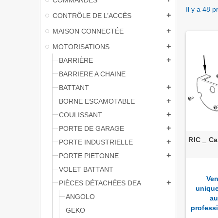
Il y a 48 p
CONTRÔLE DE L’ACCÈS
add
MAISON CONNECTÉE
add
MOTORISATIONS
add
BARRIÈRE
add
BARRIERE A CHAINE
BATTANT
add
BORNE ESCAMOTABLE
add
COULISSANT
add
PORTE DE GARAGE
add
RIC _ Ca
PORTE INDUSTRIELLE
add
PORTE PIETONNE
add
VOLET BATTANT
Ven
PIÈCES DÉTACHÉES DEA
add
uniqu
ANGOLO
au
profess
GEKO