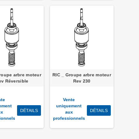
roupe arbre moteur
RIC _ Groupe arbre moteur
ev Réversible
Rev 230
nte
Vente
ement
uniquement
DÉTAILS
DÉTAILS
ux
aux
ionnels
professionnels