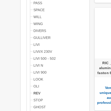
PASS
SPACE
WILL
WING
DIVERS
GULLIVER
LIVI
LIVI/X 230V
LIVI 500 - 502
RIC 
LIVI N
alumi
LIVI 900
faston 
LOOK
OLI
Ven
uniqu
REV
au
STOP
profess
GHOST