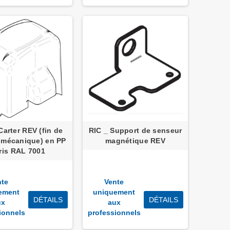
Carter REV (fin de
RIC _ Support de senseur
 mécanique) en PP
magnétique REV
ris RAL 7001
nte
Vente
ement
uniquement
DÉTAILS
DÉTAILS
ux
aux
ionnels
professionnels