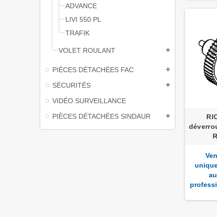
ADVANCE
LIVI 550 PL
TRAFIK
VOLET ROULANT
add
PIÈCES DÉTACHÉES FAC
add
SÉCURITÉS
add
VIDÉO SURVEILLANCE
PIÈCES DÉTACHÉES SINDAUR
add
RI
déverro
Ven
uniqu
au
profess