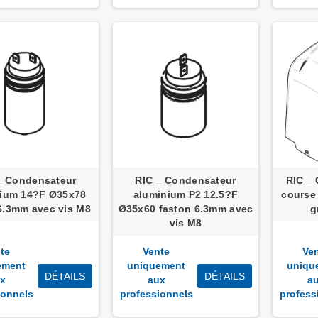
_ Condensateur
RIC _ Condensateur
RIC _ 
nium 14?F Ø35x78
aluminium P2 12.5?F
course
6.3mm avec vis M8
Ø35x60 faston 6.3mm avec
g
vis M8
te
Vente
Ve
ement
uniquement
uniqu
DÉTAILS
DÉTAILS
x
aux
a
ionnels
professionnels
profess