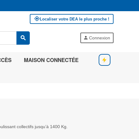
my_location
Localiser votre DEA le plus proche !
search
person
Connexion
CCÈS
MAISON CONNECTÉE
issant collectifs jusqu’à 1400 Kg.