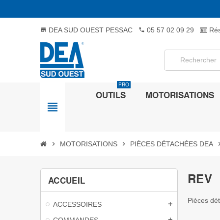
DEA SUD OUEST PESSAC
05 57 02 09 29
Rés
store
phone
PRO
OUTILS
MOTORISATIONS
view_headline
chevron_right
MOTORISATIONS
chevron_right
PIÈCES DÉTACHÉES DEA
chevron
REV
ACCUEIL
Pièces dét
ACCESSOIRES
add
COMMANDES
add