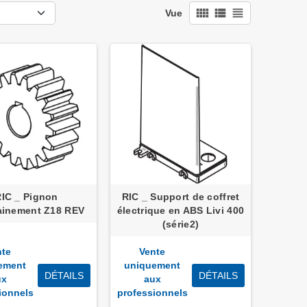
view_comfy
view_list
view_headline
Vue
RIC _ Pignon
RIC _ Support de coffret
rainement Z18 REV
électrique en ABS Livi 400
(série2)
nte
Vente
ement
uniquement
DÉTAILS
DÉTAILS
ux
aux
ionnels
professionnels