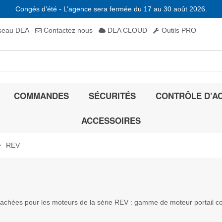
Congés d’été - L’agence sera fermée du 17 au 30 août 2026.
eau DEA
Contactez nous
DEA CLOUD
Outils PRO
COMMANDES
SÉCURITÉS
CONTRÔLE D’A
ACCESSOIRES
_right
REV
achées pour les moteurs de la série REV : gamme de moteur portail coul