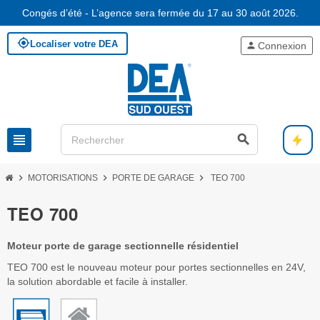
Congés d’été - L’agence sera fermée du 17 au 30 août 2026.
my_location
Localiser votre DEA
person
Connexion
view_headline
search
chevron_right
chevron_right
chevron_right
MOTORISATIONS
PORTE DE GARAGE
TEO 700
TEO 700
Moteur porte de garage sectionnelle résidentiel
TEO 700 est le nouveau moteur pour portes sectionnelles en 24V,
la solution abordable et facile à installer.