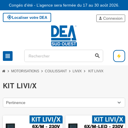
Congés d’été - L’agence sera fermée du 17 au 30 août 2026.
my_location
Localiser votre DEA
person
Connexion
view_headline
search
chevron_right
chevron_right
chevron_right
chevron_right
MOTORISATIONS
COULISSANT
LIVI/X
KIT LIVI/X
KIT LIVI/X
Pertinence